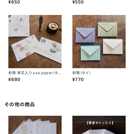
¥650
¥550
封筒 草花入り saa paper（タ
封筒（タイ）
イ）
¥880
¥770
その他の商品