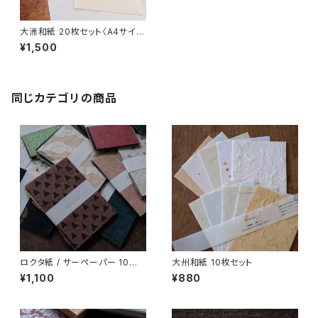
大洲和紙 20枚セット〈A4サイ
ズ〉
¥1,500
同じカテゴリの商品
ロクタ紙 / サーペーパー 10枚
大州和紙 10枚セット
セット
¥1,100
¥880