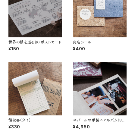
世界の紙を巡る旅・ポストカード
宛名シール
¥150
¥400
領収書（タイ）
ネパールの手製本アルバム（8
柄）
¥330
¥4,950