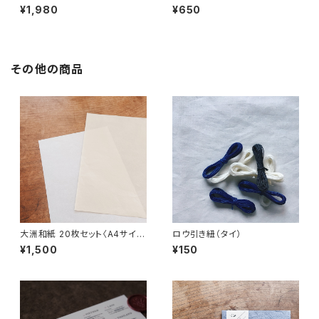
¥1,980
¥650
その他の商品
大洲和紙 20枚セット〈A4サイ
ロウ引き紐（タイ）
ズ〉
¥1,500
¥150