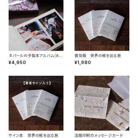
ネパールの手製本アルバム（8
普及版 世界の紙を巡る旅
柄）
¥4,950
¥1,980
サイン本 世界の紙を巡る旅
活版印刷のメッセージカード