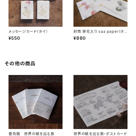
メッセージカード（タイ）
封筒 草花入り saa paper（タ
イ）
¥550
¥880
その他の商品
普及版 世界の紙を巡る旅
世界の紙を巡る旅・ポストカード