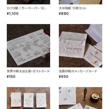
ロクタ紙 / サーペーパー 10枚
大州和紙 10枚セット
セット
¥1,100
¥880
世界の紙を巡る旅・ポストカード
活版印刷のメッセージカード
¥150
¥650