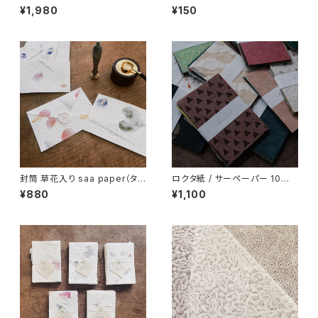
¥1,980
¥150
封筒 草花入り saa paper（タ
ロクタ紙 / サーペーパー 10枚
イ）
セット
¥880
¥1,100