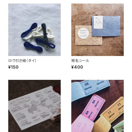
ロウ引き紐（タイ）
宛名シール
¥150
¥400